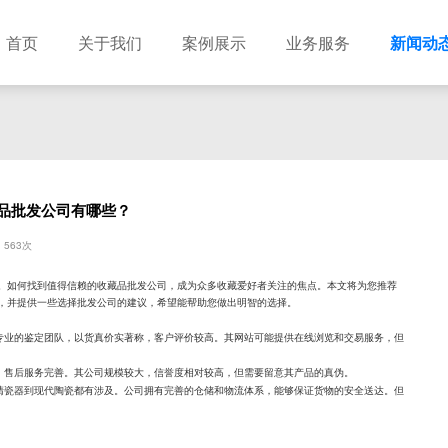
首页
关于我们
案例展示
业务服务
新闻动
品批发公司有哪些？
563次
。如何找到值得信赖的收藏品批发公司，成为众多收藏爱好者关注的焦点。本文将为您推荐
，并提供一些选择批发公司的建议，希望能帮助您做出明智的选择。
专业的鉴定团队，以货真价实著称，客户评价较高。其网站可能提供在线浏览和交易服务，但
，售后服务完善。其公司规模较大，信誉度相对较高，但需要留意其产品的真伪。
清瓷器到现代陶瓷都有涉及。公司拥有完善的仓储和物流体系，能够保证货物的安全送达。但