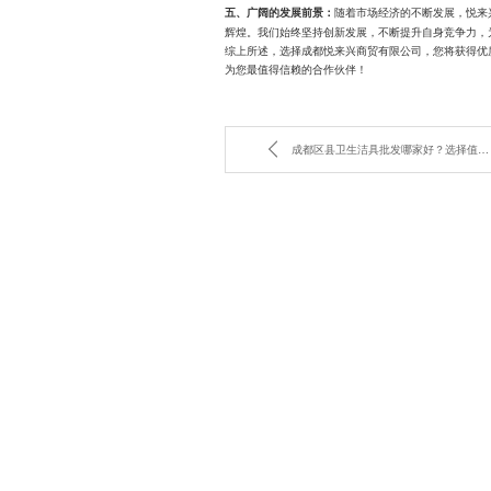
随着市场经济的不断发展，悦来
五、广阔的发展前景：
辉煌。我们始终坚持创新发展，不断提升自身竞争力，
综上所述，选择成都悦来兴商贸有限公司，您将获得优
为您最值得信赖的合作伙伴！
成都区县卫生洁具批发哪家好？选择值得信赖的供应商