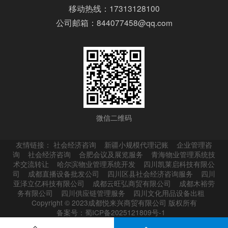
移动热线：17313128100
公司邮箱：844077458@qq.com
微信二维码
友情链接：
社会经济咨询
新疆小规模代理记账
企业管理咨
询
社会经济咨询
合肥会议及展览服务
青海物业管理系统技
术交流转让
哈尔滨物业管理系统开发
四川凯莱启科技有限公
司
成都直播设备批发公司
四川区县社会经济咨询服务
四川
亚泽立亿科技有限公司
成都云旺弘商贸有限公司
成都木裕劳
务有限公司
四川供应链管理服务
四川文化用品设备出租
Copyright © 2023成都悦来兴商贸有限公司 版权所有
备案号：蜀ICP备2025121809号-1